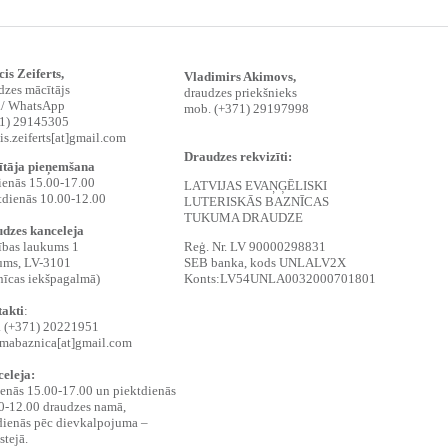
is Zeiferts
,
Vladimirs Akimovs,
dzes mācītājs
draudzes priekšnieks
/ WhatsApp
mob. (+371) 29197998
1) 29145305
is.zeiferts[at]gmail.com
Draudzes rekvizīti:
tāja pieņemšana
ienās 15.00-17.00
LATVIJAS EVAŅĢĒLISKI
tdienās 10.00-12.00
LUTERISKĀS BAZNĪCAS
TUKUMA DRAUDZE
dzes kanceleja
ības laukums 1
Reģ. Nr. LV 90000298831
ums, LV-3101
SEB banka, kods UNLALV2X
znīcas iekšpagalmā)
Konts:LV54UNLA0032000701801
akti
:
. (+371) 20221951
mabaznica[at]gmail.com
eleja:
ienās 15.00-17.00 un piektdienās
0-12.00 draudzes namā,
dienās pēc dievkalpojuma –
stejā.