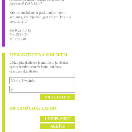
pārtraucis! Cef 3:14–15
Kristus atnākdams ir pasludinājis mieru –
gan jums, kas bijāt tālu, gan viņiem, kas bija
tuvu. Ef 2:17
Joz 9:22–10:15
Rm 15:14–24
Mt 27:1–10
PIERAKSTĪTIES JAUNUMIEM
Lūdzu pierakstieties jaunumiem, ja vēlaties
epastā regulāri saņemt lapiņu un citas
draudzes aktualitātes
INFORMĀCIJAS LAPIŅA