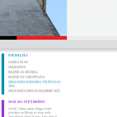
PIEDALIES
GODLY PLAY
DIAKONIJA
BAZNĪCAS MŪZIKA
BAZNĪCAS UZKOPŠANA
DRAUDZES PADOMES VĒLĒŠANAS
2024
DRAUDZES DIENAS MAZIRBĒ 2025
MAZAIS SVĒTBRĪDIS
Gavilē, Ciānas meita, klaigā, Israēl,
priecājies un līksmo no visas sirds,
Jeruzalemes meita! Kungs Savu tiesu ir