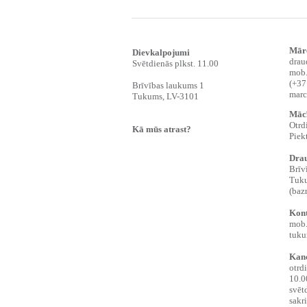
Mārc
Dievkalpojumi
drau
Svētdienās plkst. 11.00
mob.
(+37
Brīvības laukums 1
marc
Tukums, LV-3101
Mācī
Otrd
Kā mūs atrast?
Piek
Drau
Brīv
‍Tuk
‍(ba
Kont
‍mob
tuku
Kanc
otrd
10.0
svēt
sakri