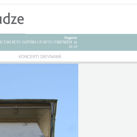
Augusts
LAI TĀM BŪTU DZĪVĪBA UN BŪTU PĀRPĀRĒM. Jņ
10:10
KONCERTI DIEVNAMĀ