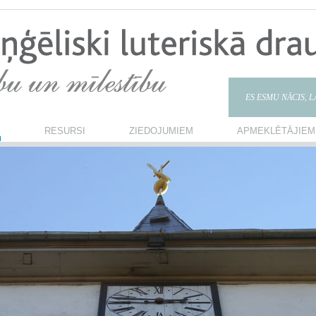
ES ESMU NĀCIS, 
S
RESURSI
ZIEDOJUMIEM
APMEKLĒTĀJIEM