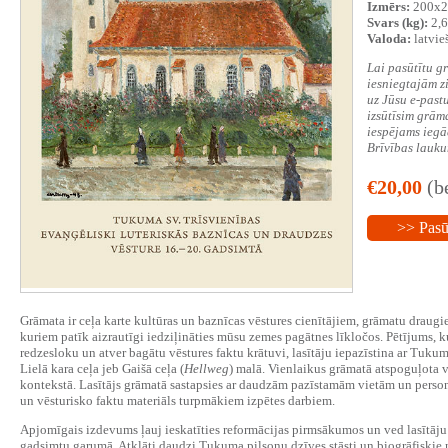
Izmērs:
200x2
Svars (kg):
2,6
Valoda:
latvie
Lai pasūtītu g
iesniegtajām z
uz Jūsu e-past
izsūtīsim grām
iespējams iegā
Brīvības lauku
€20,00
(b
>> Pasū
Grāmata ir ceļa karte kultūras un baznīcas vēstures cienītājiem, grāmatu draug
kuriem patīk aizrautīgi iedziļināties mūsu zemes pagātnes līkločos. Pētījums, 
redzesloku un atver bagātu vēstures faktu krātuvi, lasītāju iepazīstina ar Tukumu
Lielā kara ceļa jeb Gaišā ceļa (
Hellweg
) malā. Vienlaikus grāmatā atspoguļota v
kontekstā. Lasītājs grāmatā sastapsies ar daudzām pazīstamām vietām un person
un vēsturisko faktu materiāls turpmākiem izpētes darbiem.
Apjomīgais izdevums ļauj ieskatīties reformācijas pirmsākumos un ved lasītāju
gadsimtu garumā. Atklāti daudzi Tukuma pilsoņu dzīves stāsti un biogrāfiskie n