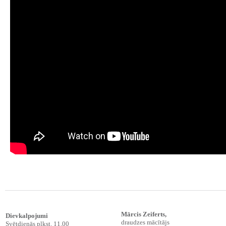
Mārcis Zeiferts
,
Dievkalpojumi
draudzes mācītājs
Svētdienās plkst. 11.00