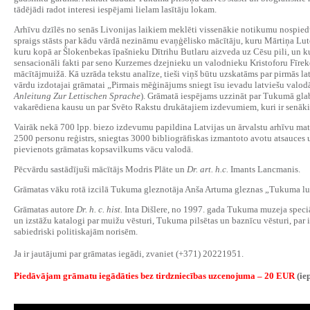
tādējādi radot interesi iespējami lielam lasītāju lokam.
Arhīvu dzīlēs no senās Livonijas laikiem meklēti vissenākie notikumu nospiedum
spraigs stāsts par kādu vārdā nezināmu evaņģēlisko mācītāju, kuru Mārtiņa Lut
kuru kopā ar Šlokenbekas īpašnieku Dītrihu Butlaru aizveda uz Cēsu pili, un k
sensacionāli fakti par seno Kurzemes dzejnieku un valodnieku Kristoforu Fīre
mācītājmuižā. Kā uzrāda tekstu analīze, tieši viņš būtu uzskatāms par pirmās la
vārdu izdotajai grāmatai „Pirmais mēģinājums sniegt īsu ievadu latviešu valodā
Anleitung Zur Lettischen Sprache
). Grāmatā iespējams uzzināt par Tukumā gla
vakarēdiena kausu un par Svēto Rakstu drukātajiem izdevumiem, kuri ir senāki
Vairāk nekā 700 lpp. biezo izdevumu papildina Latvijas un ārvalstu arhīvu mat
2500 personu reģistrs, sniegtas 3000 bibliogrāfiskas izmantoto avotu atsauces 
pievienots grāmatas kopsavilkums vācu valodā.
Pēcvārdu sastādījuši mācītājs Modris Plāte un
Dr. art. h.c.
Imants Lancmanis.
Grāmatas vāku rotā izcilā Tukuma gleznotāja Anša Artuma gleznas „Tukuma lu
Grāmatas autore
Dr. h. c. hist.
Inta Dišlere, no 1997. gada Tukuma muzeja speciāl
un izstāžu katalogi par muižu vēsturi, Tukuma pilsētas un baznīcu vēsturi, par
sabiedriski politiskajām norisēm.
Ja ir jautājumi par grāmatas iegādi, zvaniet (+371) 20221951.
Piedāvājam grāmatu iegādāties bez tirdzniecības uzcenojuma
– 20 EUR
(ie