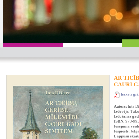
AR TICĪ
CAURI G
Ieskats gr
Autors:
Inta Di
Izdevējs:
Tukum
Izdošanas gad
ISBN:
978-993
Iesējuma veid
Iespiests:
Jelga
Lappušu skait