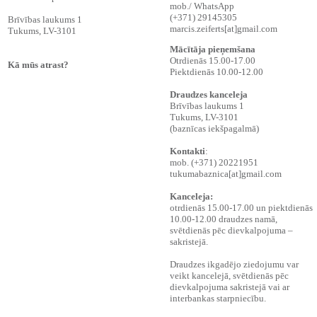
mob./ WhatsApp
(+371) 29145305
Brīvības laukums 1
marcis.zeiferts[at]gmail.com
Tukums, LV-3101
Mācītāja pieņemšana
Otrdienās 15.00-17.00
Kā mūs atrast?
Piektdienās 10.00-12.00
Draudzes kanceleja
Brīvības laukums 1
‍Tukums, LV-3101
‍(baznīcas iekšpagalmā)
Kontakti
:
‍mob. (+371) 20221951
tukumabaznica[at]gmail.com
Kanceleja:
otrdienās 15.00-17.00 un piektdienās
10.00-12.00 draudzes namā,
svētdienās pēc dievkalpojuma –
sakristejā.
Draudzes ikgadējo ziedojumu var
veikt kancelejā, svētdienās pēc
dievkalpojuma sakristejā vai ar
interbankas starpniecību.