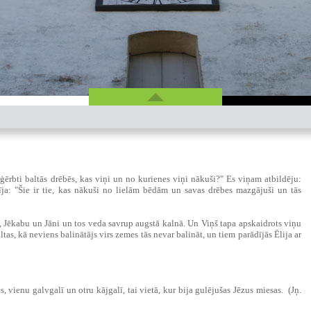
ģērbti baltās drēbēs, kas viņi un no kurienes viņi nākuši?" Es viņam atbildēju:
ja: "Šie ir tie, kas nākuši no lielām bēdām un savas drēbes mazgājuši un tās
 Jēkabu un Jāni un tos veda savrup augstā kalnā. Un Viņš tapa apskaidrots viņu
tas, kā neviens balinātājs virs zemes tās nevar balināt, un tiem parādījās Ēlija ar
, vienu galvgalī un otru kājgalī, tai vietā, kur bija gulējušas Jēzus miesas. (Jņ.