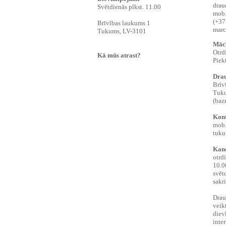
drau
Svētdienās plkst. 11.00
mob.
(+37
Brīvības laukums 1
marc
Tukums, LV-3101
Mācī
Otrd
Kā mūs atrast?
Piek
Drau
Brīv
‍Tuk
‍(ba
Kont
‍mob
tuku
Kanc
otrd
10.0
svēt
sakri
Drau
veik
diev
inte