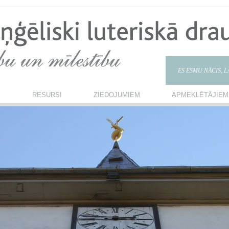
ES ESMU NĀCIS, 
S
RESURSI
ZIEDOJUMIEM
APMEKLĒTĀJIEM