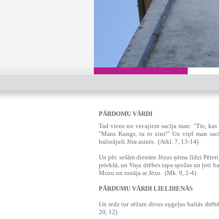
PĀRDOMU VĀRDI
Tad viens no vecajiem sacīja man: "Tie, kas 
"Mans Kungs, tu to zini!" Un viņš man sacī
balinājuši Jēra asinīs. (Atkl. 7, 13-14)
Un pēc sešām dienām Jēzus ņēma līdzi Pēteri,
priekšā, un Viņa drēbes tapa spožas un ļoti bal
Mozu un runāja ar Jēzu. (Mk. 9, 2-4)
PĀRDUMU VĀRDI LIELDIENĀS
‍Un redz tur sēžam divus eņģeļus baltās drēbēs
20, 12)