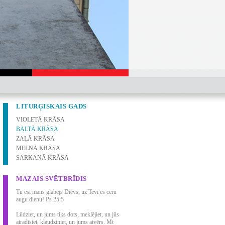
LITURĢISKAIS GADS
VIOLETĀ KRĀSA
BALTĀ KRĀSA
ZAĻĀ KRĀSA
MELNĀ KRĀSA
SARKANĀ KRĀSA
MAZAIS SVĒTBRĪDIS
Tu esi mans glābējs Dievs, uz Tevi es ceru
augu dienu! Ps 25:5
Lūdziet, un jums tiks dots, meklējiet, un jūs
atradīsiet, klaudziniet, un jums atvērs. Mt