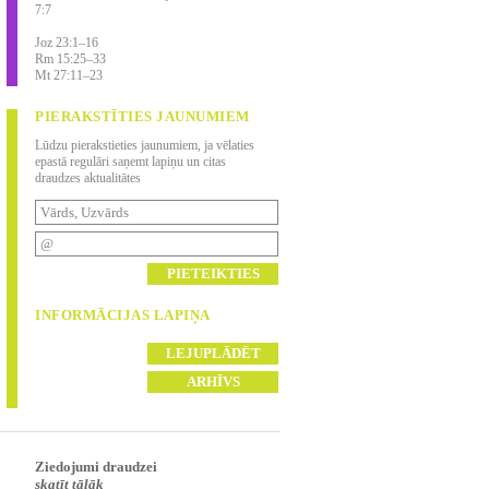
7:7
Joz 23:1–16
Rm 15:25–33
Mt 27:11–23
PIERAKSTĪTIES JAUNUMIEM
Lūdzu pierakstieties jaunumiem, ja vēlaties
epastā regulāri saņemt lapiņu un citas
draudzes aktualitātes
INFORMĀCIJAS LAPIŅA
Ziedojumi draudzei
skatīt tālāk