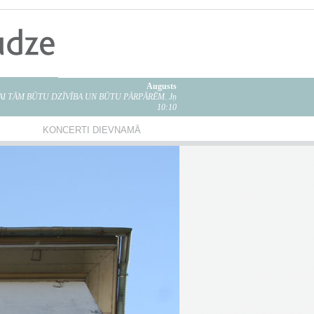
Augusts
LAI TĀM BŪTU DZĪVĪBA UN BŪTU PĀRPĀRĒM. Jņ
10:10
KONCERTI DIEVNAMĀ