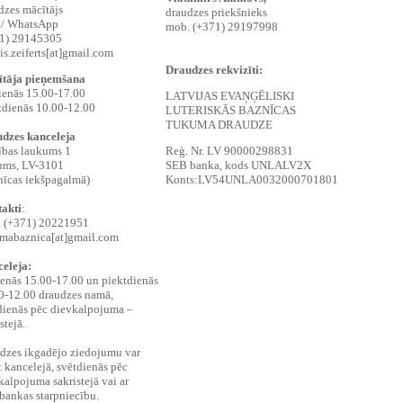
dzes mācītājs
draudzes priekšnieks
/ WhatsApp
mob. (+371) 29197998
1) 29145305
is.zeiferts[at]gmail.com
Draudzes rekvizīti:
tāja pieņemšana
ienās 15.00-17.00
LATVIJAS EVAŅĢĒLISKI
tdienās 10.00-12.00
LUTERISKĀS BAZNĪCAS
TUKUMA DRAUDZE
dzes kanceleja
ības laukums 1
Reģ. Nr. LV 90000298831
ums, LV-3101
SEB banka, kods UNLALV2X
znīcas iekšpagalmā)
Konts:LV54UNLA0032000701801
akti
:
. (+371) 20221951
mabaznica[at]gmail.com
eleja:
ienās 15.00-17.00 un piektdienās
0-12.00 draudzes namā,
dienās pēc dievkalpojuma –
stejā.
dzes ikgadējo ziedojumu var
t kancelejā, svētdienās pēc
kalpojuma sakristejā vai ar
rbankas starpniecību.